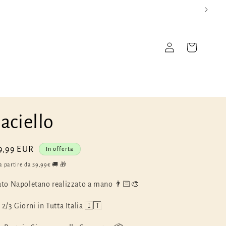
Accedi
Carrello
aciello
rezzo
9,99 EUR
In offerta
contato
a partire da 59,99€ 🚚 🎁
ato Napoletano realizzato a mano 👨🏻‍🎨
2/3 Giorni in Tutta Italia 🇮🇹