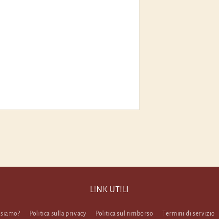
LINK UTILI
 siamo?
Politica sulla privacy
Politica sul rimborso
Termini di servizio