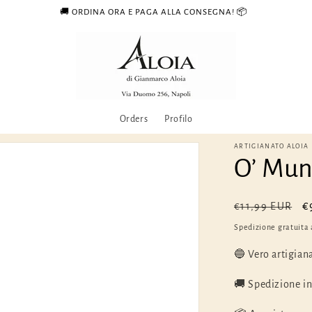
🚚 ORDINA ORA E PAGA ALLA CONSEGNA! 📦
Orders
Profilo
ARTIGIANATO ALOIA
O’ Mun
Prezzo
P
€
€11,99 EUR
di
s
Spedizione gratuita 
listino
🔵 Vero artigian
🚚 Spedizione in 