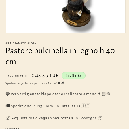
Apri
contenuti
multimediali
ARTIGIANATO ALOIA
1
Pastore pulcinella in legno h 40
in
finestra
cm
modale
Prezzo
Prezzo
€349,99 EUR
In offerta
€399,99 EUR
di
scontato
Spedizione gratuita a partire da 59,99€ 🚚 🎁
listino
🔵 Vero artigianato Napoletano realizzato a mano 👨🏻‍🎨
🚚 Spedizione in 2/3 Giorni in Tutta Italia 🇮🇹
📦 Acquista ora e Paga in Sicurezza alla Consegna 📦