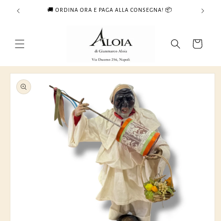
Vai
🚚 ORDINA ORA E PAGA ALLA CONSEGNA! 📦
direttamente
ai contenuti
Carrello
Passa alle
informazioni
sul prodotto