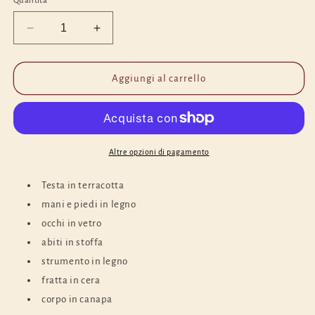
Quantità
Diminuisci
Aumenta
quantità
quantità
per
per
Pastore
Pastore
Aggiungi al carrello
pulcinella
pulcinella
in
in
legno
legno
h
h
40
40
Altre opzioni di pagamento
cm
cm
Testa in terracotta
mani e piedi in legno
occhi in vetro
abiti in stoffa
strumento in legno
fratta in cera
corpo in canapa