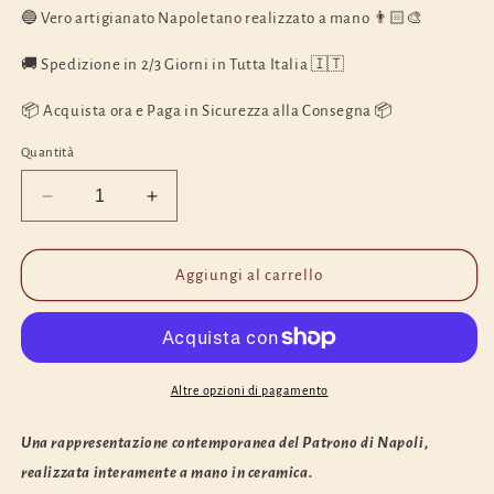
listino
🔵 Vero artigianato Napoletano realizzato a mano 👨🏻‍🎨
🚚 Spedizione in 2/3 Giorni in Tutta Italia 🇮🇹
📦 Acquista ora e Paga in Sicurezza alla Consegna 📦
Quantità
Diminuisci
Aumenta
quantità
quantità
per
per
San
San
Aggiungi al carrello
Gennaro
Gennaro
Vesuvio
Vesuvio
(classico)
(classico)
h
h
15
15
Altre opzioni di pagamento
cm
cm
Una rappresentazione contemporanea del Patrono di Napoli,
realizzata interamente a mano in ceramica.