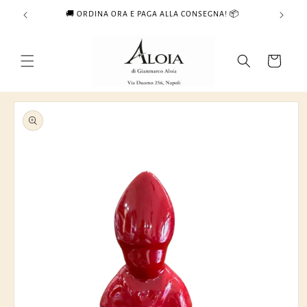
Vai
🚚 ORDINA ORA E PAGA ALLA CONSEGNA! 📦
direttamente
ai contenuti
Carrello
Passa alle
informazioni
sul prodotto