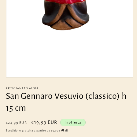
Apri
contenuti
multimediali
ARTIGIANATO ALOIA
1
San Gennaro Vesuvio (classico) h
in
finestra
15 cm
modale
Prezzo
Prezzo
€19,99 EUR
In offerta
€24,99 EUR
di
scontato
Spedizione gratuita a partire da 59,99€ 🚚 🎁